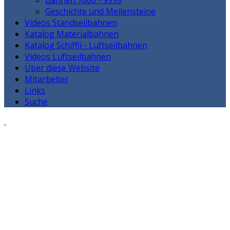
Bahnen 7000 - 9999
Geschichte und Meilensteine
Videos Standseilbahnen
Katalog Materialbahnen
Katalog Schiffli - Luftseilbahnen
Videos Luftseilbahnen
Über diese Website
Mitarbeiter
Links
Suche