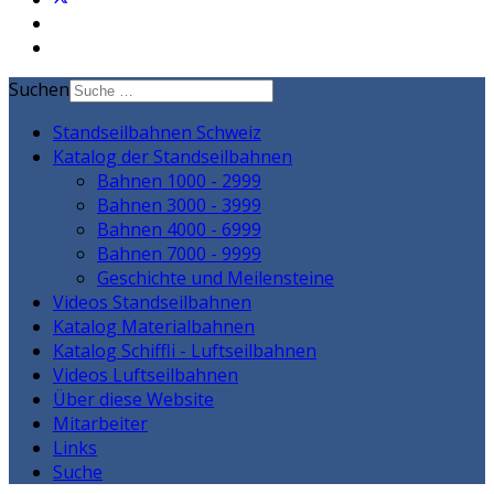
Suchen
Standseilbahnen Schweiz
Katalog der Standseilbahnen
Bahnen 1000 - 2999
Bahnen 3000 - 3999
Bahnen 4000 - 6999
Bahnen 7000 - 9999
Geschichte und Meilensteine
Videos Standseilbahnen
Katalog Materialbahnen
Katalog Schiffli - Luftseilbahnen
Videos Luftseilbahnen
Über diese Website
Mitarbeiter
Links
Suche