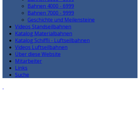
Bahnen 4000 - 6999
Bahnen 7000 - 9999
Geschichte und Meilensteine
Videos Standseilbahnen
Katalog Materialbahnen
Katalog Schiffli - Luftseilbahnen
Videos Luftseilbahnen
Über diese Website
Mitarbeiter
Links
Suche