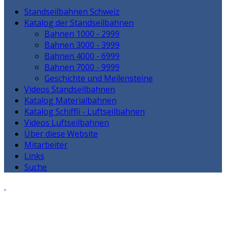
Standseilbahnen Schweiz
Katalog der Standseilbahnen
Bahnen 1000 - 2999
Bahnen 3000 - 3999
Bahnen 4000 - 6999
Bahnen 7000 - 9999
Geschichte und Meilensteine
Videos Standseilbahnen
Katalog Materialbahnen
Katalog Schiffli - Luftseilbahnen
Videos Luftseilbahnen
Über diese Website
Mitarbeiter
Links
Suche