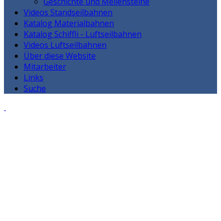
Geschichte und Meilensteine
Videos Standseilbahnen
Katalog Materialbahnen
Katalog Schiffli - Luftseilbahnen
Videos Luftseilbahnen
Über diese Website
Mitarbeiter
Links
Suche