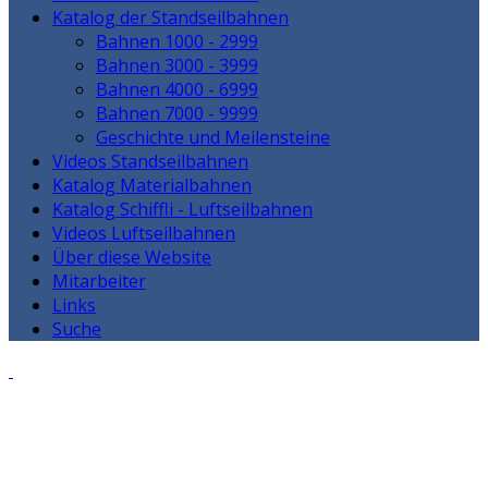
Katalog der Standseilbahnen
Bahnen 1000 - 2999
Bahnen 3000 - 3999
Bahnen 4000 - 6999
Bahnen 7000 - 9999
Geschichte und Meilensteine
Videos Standseilbahnen
Katalog Materialbahnen
Katalog Schiffli - Luftseilbahnen
Videos Luftseilbahnen
Über diese Website
Mitarbeiter
Links
Suche