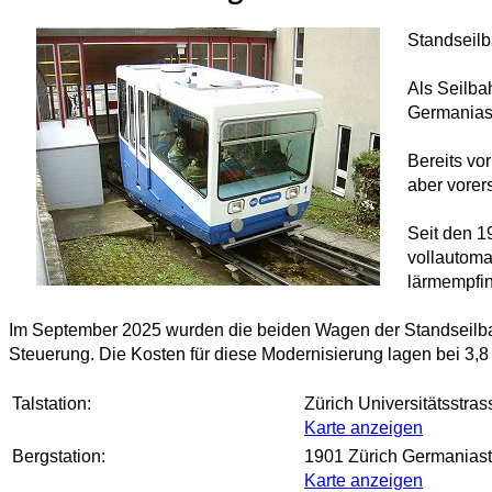
Standseilb
Als Seilba
Germanias
Bereits vo
aber vorer
Seit den 1
vollautoma
lärmempfin
Im September 2025 wurden die beiden Wagen der Standseilbahn
Steuerung. Die Kosten für diese Modernisierung lagen bei 3,8
Talstation:
Zürich Universitätsstra
Karte anzeigen
Bergstation:
1901 Zürich Germaniast
Karte anzeigen