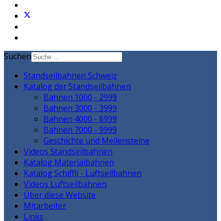
Suchen
Standseilbahnen Schweiz
Katalog der Standseilbahnen
Bahnen 1000 - 2999
Bahnen 3000 - 3999
Bahnen 4000 - 6999
Bahnen 7000 - 9999
Geschichte und Meilensteine
Videos Standseilbahnen
Katalog Materialbahnen
Katalog Schiffli - Luftseilbahnen
Videos Luftseilbahnen
Über diese Website
Mitarbeiter
Links