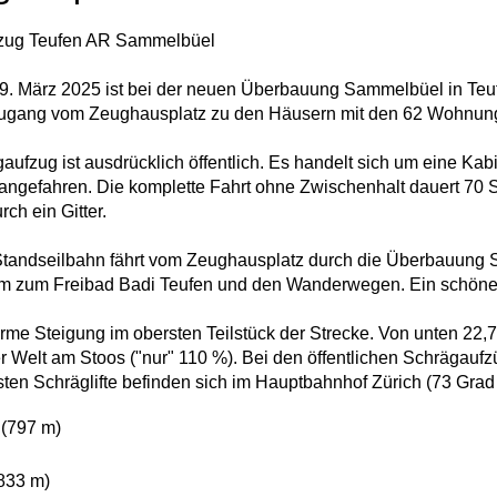
zug Teufen AR Sammelbüel
9. März 2025 ist bei der neuen Überbauung Sammelbüel in Teufen 
Zugang vom Zeughausplatz zu den Häusern mit den 62 Wohnung
aufzug ist ausdrücklich öffentlich. Es handelt sich um eine Kab
angefahren. Die komplette Fahrt ohne Zwischenhalt dauert 70 Se
rch ein Gitter.
tandseilbahn fährt vom Zeughausplatz durch die Überbauung Sa
um zum Freibad Badi Teufen und den Wanderwegen. Ein schöne
me Steigung im obersten Teilstück der Strecke. Von unten 22,7 
 der Welt am Stoos ("nur" 110 %). Bei den öffentlichen Schrägau
sten Schräglifte befinden sich im Hauptbahnhof Zürich (73 Grad
(797 m)
833 m)