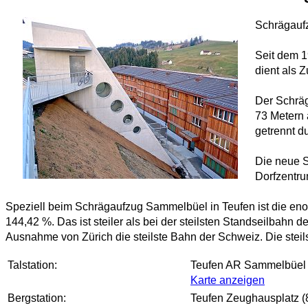
Schrägauf
Seit dem 1
dient als 
Der Schräg
73 Metern 
getrennt du
Die neue S
Dorfzentr
Speziell beim Schrägaufzug Sammelbüel in Teufen ist die enor
144,42 %. Das ist steiler als bei der steilsten Standseilbahn
Ausnahme von Zürich die steilste Bahn der Schweiz. Die steil
Talstation:
Teufen AR Sammelbüel 
Karte anzeigen
Bergstation:
Teufen Zeughausplatz (