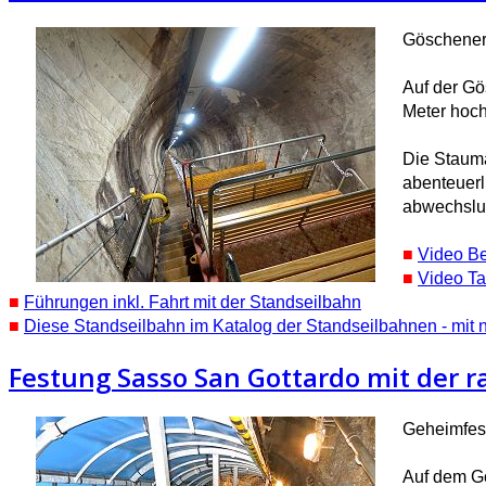
Göschener
Auf der Gö
Meter hoch
Die Stauma
abenteuerl
abwechslu
■
Video Be
■
Video Ta
■
Führungen inkl. Fahrt mit der Standseilbahn
■
Diese Standseilbahn im Katalog der Standseilbahnen - mit 
Festung Sasso San Gottardo mit der 
Geheimfest
Auf dem Go