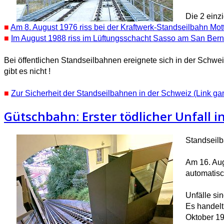
Die 2 einz
■
Am 8. August 1976 riss bei der Kraftwerk-Standseilbahn Mot
■
Im August 1988 riss im Lüftungsschacht Sasso am San Bern
Bei öffentlichen Standseilbahnen ereignete sich in der Schwei
gibt es nicht !
■
Zur Sicherheit der Standseilbahnen in der Schweiz (Link ga
Gütschbahn: Erster tödlicher Unfall i
Standseilb
Am 16. Aug
automatisc
Unfälle si
Es handelt
Oktober 19