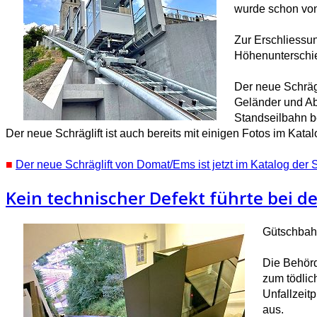
wurde schon von
Zur Erschliessun
Höhenunterschie
Der neue Schrägli
Geländer und Abs
Standseilbahn b
Der neue Schräglift ist auch bereits mit einigen Fotos im Kata
■
Der neue Schräglift von Domat/Ems ist jetzt im Katalog der
Kein technischer Defekt führte bei 
Gütschbahn
Die Behörd
zum tödlic
Unfallzeit
aus.