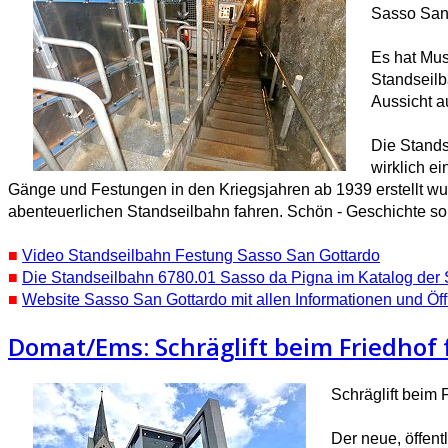
Sasso San
Es hat Mus
Standseilb
Aussicht a
Die Stands
wirklich e
Gänge und Festungen in den Kriegsjahren ab 1939 erstellt wu
abenteuerlichen Standseilbahn fahren. Schön - Geschichte so z
■
Video Standseilbahn Festung Sasso San Gottardo
■
Die Standseilbahn 6780.01 Sasso da Pigna im Katalog der
■
Website Sasso San Gottardo mit allen Informationen und Öf
Domat/Ems: Schräglift beim Friedhof 
Schräglift beim
Der neue, öffent