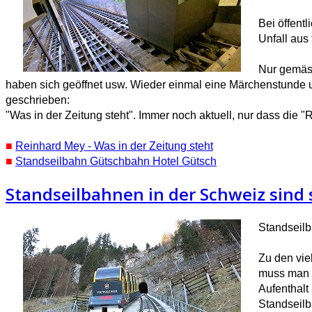
Bei öffent
Unfall aus
Nur gemäss
haben sich geöffnet usw. Wieder einmal eine Märchenstunde un
geschrieben:
"Was in der Zeitung steht". Immer noch aktuell, nur dass die "
■
Reinhard Mey - Was in der Zeitung steht
■
Standseilbahn Gütschbahn Hotel Gütsch
Standseilbahnen in der Schweiz sind 
Standseilb
Zu den vie
muss man k
Aufenthalt
Standseilb