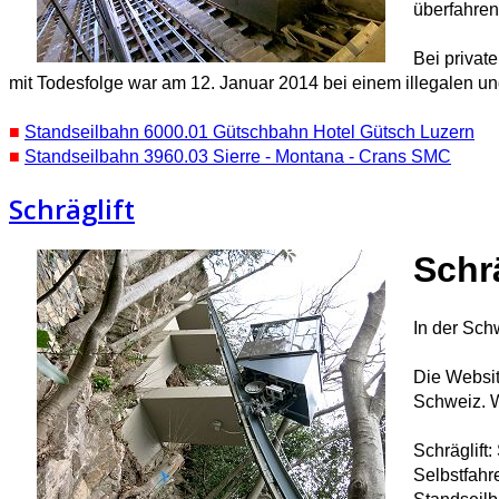
überfahren
Bei privat
mit Todesfolge war am 12. Januar 2014 bei einem illegalen und
■
Standseilbahn 6000.01 Gütschbahn Hotel Gütsch Luzern
■
Standseilbahn 3960.03 Sierre - Montana - Crans SMC
Schräglift
Schrä
In der Sch
Die Websi
Schweiz. W
Schräglift
Selbstfahr