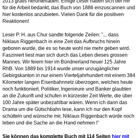
2013 gratis herunterladen. Einige Leser haben sich bei mir
für die Arbeit bedankt, das Buch von 1886 einzuscannen und
hier kostenlos anzubieten. Vielen Dank für die positiven
Reaktionen!
Leser P. H. aus Chur sandte folgende Zeilen: "... dass
Niklaus Riggenbach in eine Zeit das Aufbruchs hinein
geboren wurde, die es so heute wohl nie mehr geben wird.
Fasziniert liest man sich durch das Leben dieses grossen
Mannes. Wir feiern hier im Bündnerland heuer 125 Jahre
RhB. Von 1889 bis 1914 wurde unser unzugänglicher
Gebirgskanton in nur einem Vierteljahrhundert mit einem 384
Kilometer langen Eisenbahnnetz überzogen, welches heute
noch funktioniert. Politiker, Ingenieure und Banker glaubten
an die Zukunft und schufen in kürzester Zeit Werte, die über
100 Jahre später unbezahlbar wären. Wenn ich dann das
Drama um die Gütschbahn lese, kann ich nur den Kopf
schütteln und wünsche mir, Niklaus Riggenbach würde noch
leben und die Sache an die Hand nehmen !"
Sie können das komplette Buch mit 114 Seiten
hier mit