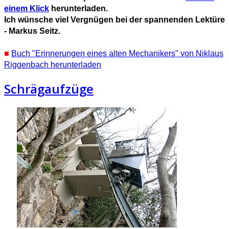
einem Klick
herunterladen.
Ich wünsche viel Vergnügen bei der spannenden Lektüre
- Markus Seitz.
■
Buch "Erinnerungen eines alten Mechanikers" von Niklaus
Riggenbach herunterladen
Schrägaufzüge