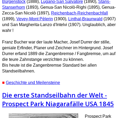
Bürgenstock
(1888),
Lugano-San Salvatore
(1890),
Stans-
Stanserhorn
(1893), Genua-San Nicolò-Righi (1895), Genua-
Zecca-San Nicolò (1897),
Reichenbach-Reichenbachfall
(1899),
Vevey-Mont Pèlerin
(1900),
Linthal-Braunwald
(1907)
und San Margherita-Lanzo d'Intelvi (1907). Unglaublich, aber
wahr !
Franz Bucher war der laute Macher, Josef Durrer der stille,
geniale Erfinder, Planer und Zeichner im Hintergrund. Josef
Durrer erfand 1889 die Zangenbremse / Fangbremse, um auf
die teure Zahnstange verzichten zu können.
Bis heute ist die Zangenbremse Standard bei allen
Standseilbahnen.
■
Geschichte und Meilensteine
Die erste Standseilbahn der Welt -
Prospect Park Niagarafälle USA 1845
Prospect Park