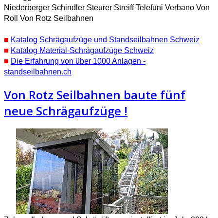
Niederberger Schindler Steurer Streiff Telefuni Verbano Von
Roll Von Rotz Seilbahnen
■
Katalog Schrägaufzüge und Standseilbahnen Schweiz
■
Katalog Material-Schrägaufzüge Schweiz
■
Die Erfahrung von über 1000 Anlagen -
standseilbahnen.ch
Von Rotz Seilbahnen baute fünf
neue Schrägaufzüge !